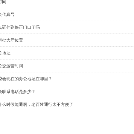
时间
会传真号
点延伸到修正门口了吗
审批大厅位置
公地址
公交运营时间
委会现在的办公地址在哪里？
会联系电话是多少？
什么时候能通啊，老百姓通行太不方便了