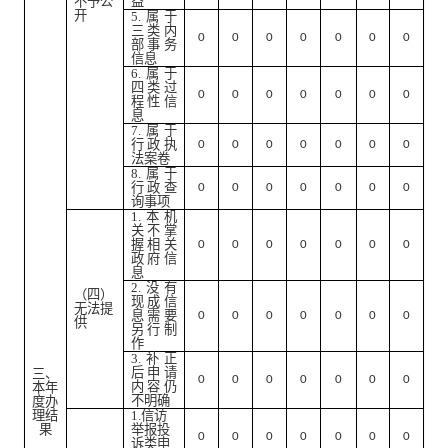
不予公
益
开
5.
属于
三类内
0
0
0
0
0
0
0
部事务
信息
6.
属于
四类过
0
0
0
0
0
0
0
程性信
息
7.
属于
行政执
0
0
0
0
0
0
0
法案卷
8.
属于
行政查
0
0
0
0
0
0
0
询事项
1.
本机
关不掌
握相关
0
0
0
0
0
0
0
政府信
息
2.
没有
（四）
现成信
无法提
息需要
0
0
0
0
0
0
0
供
另行制
作
3.
补正
后申请
三、
0
0
0
0
0
0
0
内容仍
本年
不明确
度办
理结
1.
信访
果
举报投
0
0
0
0
0
0
0
诉类申