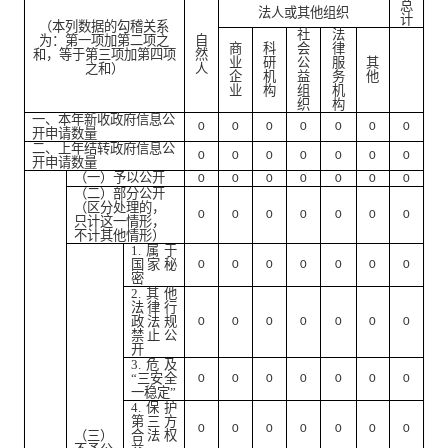
总
法人或其他组织
计
（本列数据的勾稽关系
社
法
为：第一项加第二项之
自
商
科
会
律
和，等于第三项加第四项
然
业
研
公
服
其
之和）
人
企
机
益
务
他
业
构
组
机
织
构
一、本年新收政府信息公
0
0
0
0
0
0
0
开申请数量
二、上年结转政府信息公
0
0
0
0
0
0
0
开申请数量
（一）予以公开
0
0
0
0
0
0
0
（二）部分公开
（区分处理的，
0
0
0
0
0
0
0
只计这一情形，
不计其他情形）
1.
属于
国家秘
0
0
0
0
0
0
0
密
2.
其他
法律行
政法规
0
0
0
0
0
0
0
禁止公
开
3.
危及
“三安全
0
0
0
0
0
0
0
一稳定”
4.
保护
第三方
0
0
0
0
0
0
0
（三）
合法权