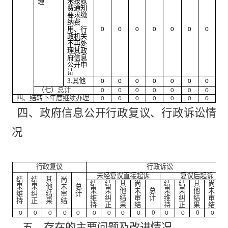
未按收
理
费通知
要求缴
纳费
用、行
0
0
0
0
0
0
0
政机关
不再处
理其政
府信息
公开申
请
3.
其他
0
0
0
0
0
0
0
（七）总计
0
0
0
0
0
0
0
四、结转下年度继续办理
0
0
0
0
0
0
0
四、政府信息公开行政复议、行政诉讼情
况
行政复议
行政诉讼
未经复议直接起诉
复议后起诉
结
结
其
尚
结
结
其
尚
结
结
其
尚
果
果
他
未
总
果
果
他
未
总
果
果
他
未
维
纠
结
审
计
维
纠
结
审
计
维
纠
结
审
持
正
果
结
持
正
果
结
持
正
果
结
0
0
0
0
0
0
0
0
0
0
0
0
0
0
五、存在的主要问题及改进情况