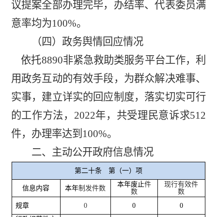
议提案全部办理完毕，办结率、代表委员满
意率均为
100%
。
（四）政务舆情回应情况
依托
8890
非紧急救助类服务平台工作，利
用政务互动的有效手段，为群众解决难事、
实事，建立详实的回应制度，落实切实可行
的工作方法，
202
2
年，共受理民意诉求
512
件，办理率达到
100%
。
二、主动公开政府信息情况
第二十条 第（一）项
本年废止
件
现行有效件
信息内容
本年
制发件数
数
数
规章
0
0
0