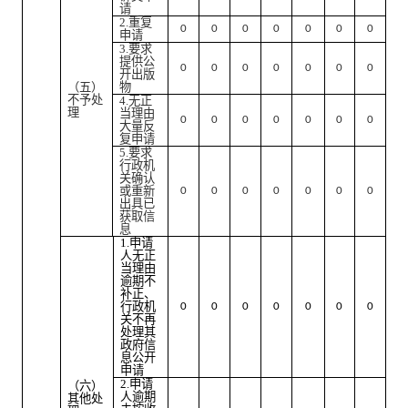
请
2.
重复
0
0
0
0
0
0
0
申请
3.
要求
提供公
0
0
0
0
0
0
0
开出版
（五）
物
不予处
4.
无正
理
当理由
0
0
0
0
0
0
0
大量反
复申请
5.
要求
行政机
关确认
或重新
0
0
0
0
0
0
0
出具已
获取信
息
1.
申请
人无正
当理由
逾期不
补正、
行政机
0
0
0
0
0
0
0
关不再
处理其
政府信
息公开
申请
2.
申请
（六）
人逾期
其他处