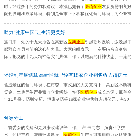
时，经过多年的努力和建设，本溪已拥有了
医药企业
发展所需的良好
配套设施和政策环境。特别是全市上下积极优化营商环境，为企业投
资落户提供了良好的环境...
助力“健康中国”让生活更美好
连日来，党的十九大报告在高新区
医药企业
引起强烈反响，激发起干
部群众奋勇向前的决心与力量。大家纷纷表示，一定要结合自身实
际，把党的十九大精神落实到具体工作，以饱满的精神状态、一流的
工作业绩为决胜...
还没到年底结算 高新区就已经有18家企业销售收入超亿元
营造最优的营商环境，在市委、市政府的大力支持下，高新区不断将
资金、土地等生产要素向企业倾斜，许多
医药企业
成长迅速，截至今
年11月份，药联制药、恒康制药等18家企业销售收入超亿元，有30
家企业销售收入超...
领导分工
、管委会的党建和党风廉政建设等工作。 卢 伟同志：负责科学技
术、知识产权、营商环境建设、
医药企业
生产许可事项申办及认证服