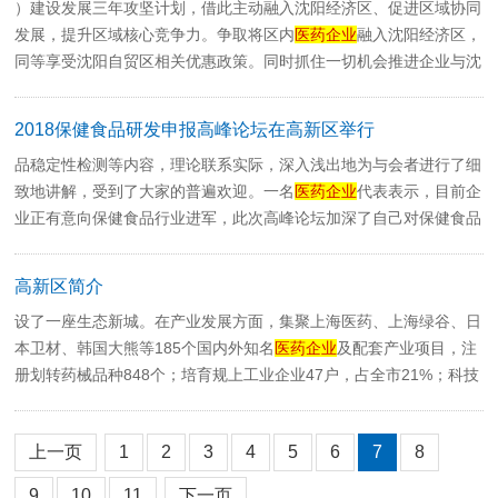
）建设发展三年攻坚计划，借此主动融入沈阳经济区、促进区域协同
发展，提升区域核心竞争力。争取将区内
医药企业
融入沈阳经济区，
同等享受沈阳自贸区相关优惠政策。同时抓住一切机会推进企业与沈
阳经济区、江苏对口合...
2018保健食品研发申报高峰论坛在高新区举行
品稳定性检测等内容，理论联系实际，深入浅出地为与会者进行了细
致地讲解，受到了大家的普遍欢迎。一名
医药企业
代表表示，目前企
业正有意向保健食品行业进军，此次高峰论坛加深了自己对保健食品
行业的了解，也为企业...
高新区简介
设了一座生态新城。在产业发展方面，集聚上海医药、上海绿谷、日
本卫材、韩国大熊等185个国内外知名
医药企业
及配套产业项目，注
册划转药械品种848个；培育规上工业企业47户，占全市21%；科技
型中小企业7...
上一页
1
2
3
4
5
6
7
8
9
10
11
下一页