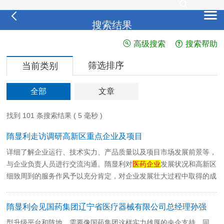
搜索结果
高级搜索
搜索帮助
筛选排序
当前类别
全部
文章
找到 101 条搜索结果 ( 5 毫秒 )
隋显利走访调研高新区重点企业及项目
详细了解企业运行、技术实力、产品质量以及项目市场发展前景等，
与企业负责人员进行交流沟通。隋显利对
医药企业
发展状况和高新区
细致周到的服务作风予以充分肯定，对企业发展壮大过程中取得的成
绩表示赞扬，对企业新...
隋显利会见国药集团辽宁省医疗器械有限公司总经理孙强
型升级平台和阵地，需要像国药集团这样实力雄厚的央企支持。同